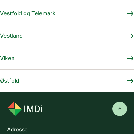
east
Vestfold og Telemark
east
Vestland
east
Viken
east
Østfold
keyboard_arrow_up
Adresse