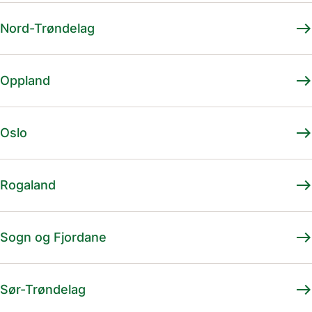
east
Nord-Trøndelag
east
Oppland
east
Oslo
east
Rogaland
east
Sogn og Fjordane
east
Sør-Trøndelag