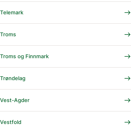
east
Telemark
east
Troms
east
Troms og Finnmark
east
Trøndelag
east
Vest-Agder
east
Vestfold