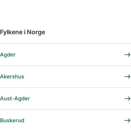
Fylkene i Norge
east
Agder
east
Akershus
east
Aust-Agder
east
Buskerud