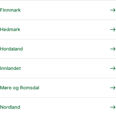
east
Finnmark
east
Hedmark
east
Hordaland
east
Innlandet
east
Møre og Romsdal
east
Nordland