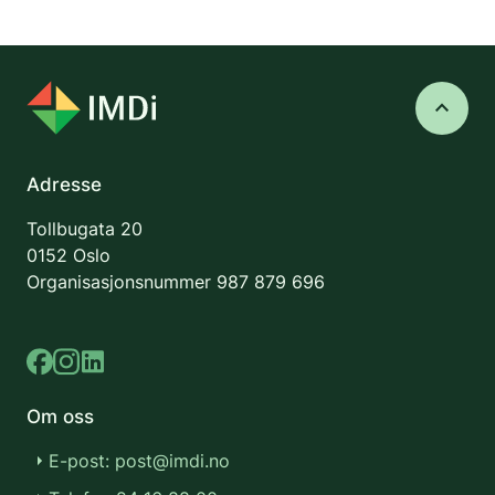
keyboard_arrow_up
Adresse
Tollbugata 20
0152 Oslo
Organisasjonsnummer
987 879 696
Om oss
E-post: post@imdi.no