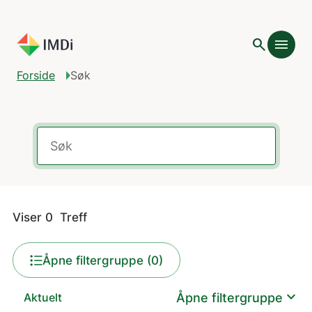
Gå til hovedinnhold
search
menu
Forside
Søk
Søk
Viser
0
Treff
Åpne filtergruppe (0)
expand_more
Åpne filtergruppe
Aktuelt