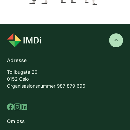
keyboard_arrow_up
Adresse
Tollbugata 20
0152 Oslo
Organisasjonsnummer
987 879 696
Om oss