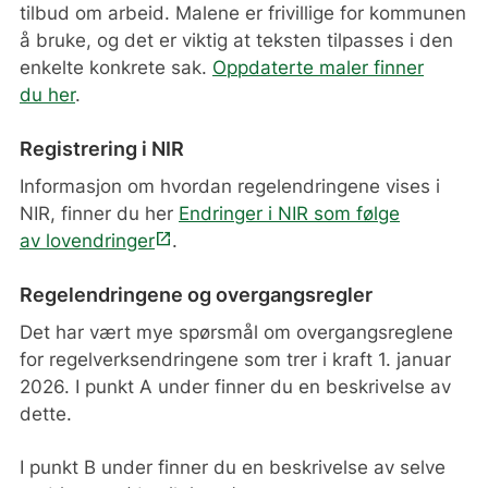
tilbud om arbeid. Malene er frivillige for kommunen
å bruke, og det er viktig at teksten tilpasses i den
enkelte konkrete sak.
Oppdaterte m
ale
r
finner
d
u
her
.
Registrering i NIR
I
nformasjon om
hvordan regelendringene vises i
NIR,
finner du her
Endringer i NIR som følge
open_in_new
av
lovendringer
.
Regelendringene og overgangsregler
Det har vært mye spørsmål om overgangsreglene
for regelverksendringene som trer i kraft 1. januar
2026. I punkt A under finner du en beskrivelse av
dette.
I punkt B under finner du en beskrivelse av selve