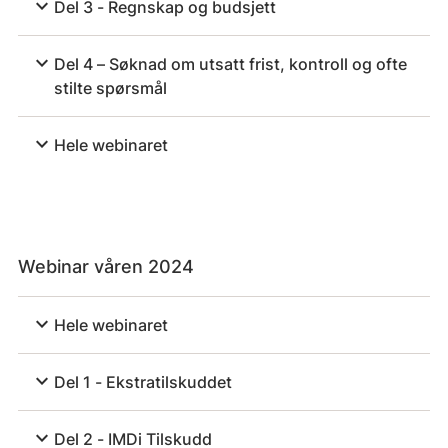
expand_more
Del 3 - Regnskap og budsjett
expand_more
Del 4 – Søknad om utsatt frist, kontroll og ofte
stilte spørsmål
expand_more
Hele webinaret
Webinar våren 2024
expand_more
Hele webinaret
expand_more
Del 1 - Ekstratilskuddet
expand_more
Del 2 - IMDi Tilskudd