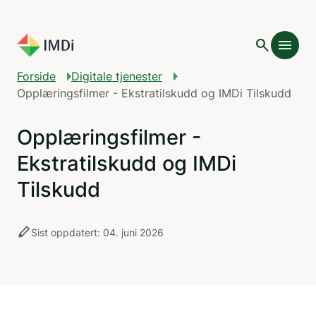
Gå til hovedinnhold
search
menu
add
Innholdsfortegnelse
Forside
Digitale tjenester
Opplæringsfilmer - Ekstratilskudd og IMDi Tilskudd
Opplæringsfilmer -
Ekstratilskudd og IMDi
Tilskudd
stylus
Sist oppdatert: 04. juni 2026