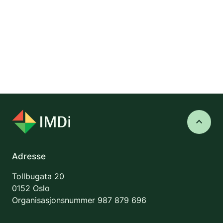
keyboard_arrow_up
Adresse
Tollbugata 20
0152 Oslo
Organisasjonsnummer
987 879 696