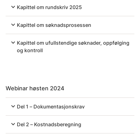
expand_more
Kapittel om rundskriv 2025
expand_more
Kapittel om søknadsprosessen
expand_more
Kapittel om ufullstendige søknader, oppfølging
og kontroll
Webinar høsten 2024
expand_more
Del 1 – Dokumentasjonskrav
expand_more
Del 2 – Kostnadsberegning