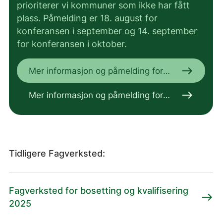
prioriterer vi kommuner som ikke har fått
plass. Påmelding er 18. august for
konferansen i september og 14. september
for konferansen i oktober.
east
Mer informasjon og påmelding for
3.-4. september
east
Mer informasjon og påmelding for
15.-16. oktober
Tidligere Fagverksted:
Fagverksted for bosetting og kvalifisering
east
2025