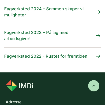
Fagverksted 2024 – Sammen skaper vi
east
muligheter
Fagverksted 2023 – På lag med
east
arbeidsgiver!
east
Fagverksted 2022 - Rustet for fremtiden
keyboard_arrow_up
Adresse