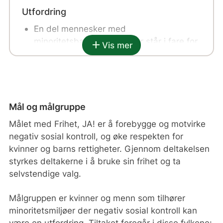
Utfordring
En del mennesker med
minoritetsbakgrunn er, eller står i fare for
add
Vis mer
å bli, utsatt for negativ sosial kontroll som
bryter med menneskerettighetene og
norske lover.
Mange kvinner med minoritetsbakgrunn
er ikke klar over hvilke rettigheter de har.
Mål og målgruppe
Uten bevisstgjøring kan den negative
Målet med Frihet, JA! er å forebygge og motvirke
sosiale kontrollen videreføres til nye
negativ sosial kontroll, og øke respekten for
generasjoner til skade for individer,
kvinner og barns rettigheter. Gjennom deltakelsen
familier, grupper og samfunn.
styrkes deltakerne i å bruke sin frihet og ta
selvstendige valg.
Tiltak
Håndboken «Frihet, JA!» med sine aktive
Målgruppen er kvinner og menn som tilhører
pedagogiske metoder
minoritetsmiljøer der negativ sosial kontroll kan
To-dagers grunnleggende «Frihet, JA!»
være en utfordring. Tiltaket foregår i disse fylkene: