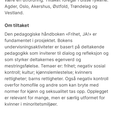
workshop
Agder, Oslo, Akershus, Østfold, Trøndelag og
To-dagers kurslederkurs for kvinner som
Vestland.
vil organisere workshops i egne miljøer
Ressurssamlinger for kursledere som har
Om tiltaket
organisert lokale workshops
Den pedagogiske håndboken «Frihet, JA!» er
Workshops for deltakere på
fundamentet i prosjektet. Bokens
Voksenopplæringen i Oslo
undervisningsaktiviteter er basert på deltakende
Kampanjer og andre bevisstgjørende
pedagogikk som inviterer til dialog og refleksjon og
aktiviteter
som styrker deltakernes egenverd og
Resultat
mestringsfølelse. Temaer er: frihet; negativ sosial
kontroll; kultur; kjønnslemlestelse; kvinners
Større bevisstgjøring rundt temaet
rettigheter; barns rettigheter. Også negativ kontroll
negativ sosial kontroll
overfor homofile og andre som kan bryte med
Økt respekt for menneskerettighetene og
normer for kjønn og seksualitet tas opp. Opplegget
norsk lov i miljøer der negativ sosial
er relevant for mange, men er særlig utformet for
kontroll kan være en utfordring.
kvinner i minoritetsmiljøer.
Økt frivillig innsats og
samfunnsdeltakelse.