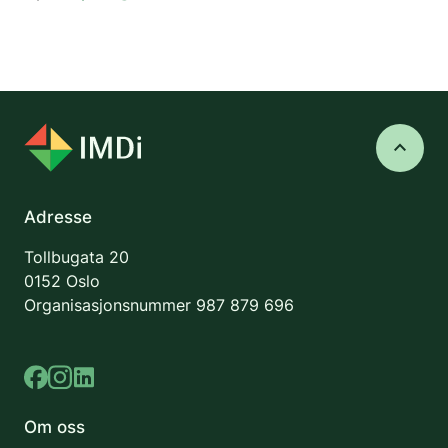
keyboard_arrow_up
Adresse
Tollbugata 20
0152 Oslo
Organisasjonsnummer
987 879 696
Om oss