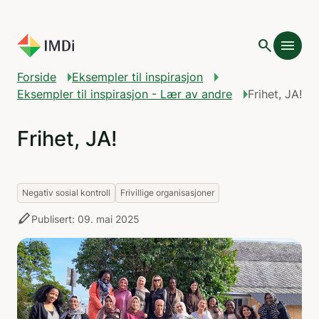
Gå til hovedinnhold
search
menu
Forside
Eksempler til inspirasjon
Eksempler til inspirasjon - Lær av andre
Frihet, JA!
Frihet, JA!
Negativ sosial kontroll
Frivillige organisasjoner
stylus
Publisert: 09. mai 2025