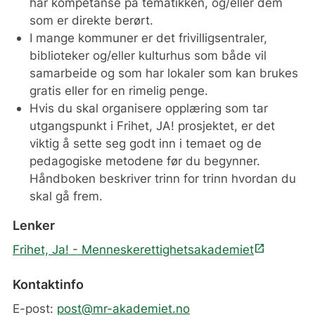
har kompetanse på tematikken, og/eller dem
som er direkte berørt.
I mange kommuner er det frivilligsentraler,
biblioteker og/eller kulturhus som både vil
samarbeide og som har lokaler som kan brukes
gratis eller for en rimelig penge.
Hvis du skal organisere opplæring som tar
utgangspunkt i Frihet, JA! prosjektet, er det
viktig å sette seg godt inn i temaet og de
pedagogiske metodene før du begynner.
Håndboken beskriver trinn for trinn hvordan du
skal gå frem.
Lenker
open_in_new
Frihet, Ja! - Menneskerettighetsakademiet
Kontaktinfo
E-post:
post@mr-akademiet.no