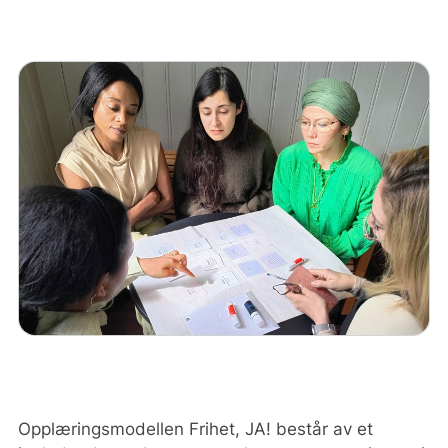
Kompetansebygging blant kvinner som
blir kursledere.
Nettverksbygging blant engasjerte
mennesker med minoritetsbakgrunn.
Opplæringsmodellen Frihet, JA! består av et