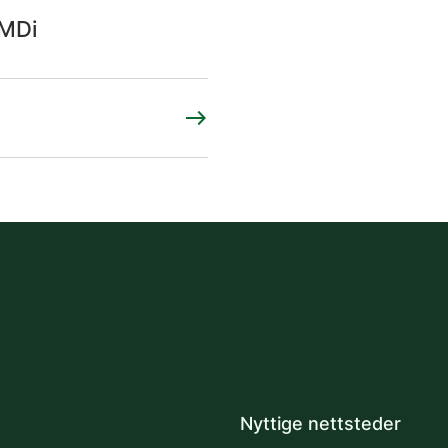
IMDi
east
Nyttige nettsteder