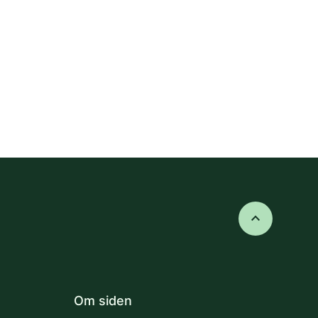
keyboard_arrow_up
Om siden