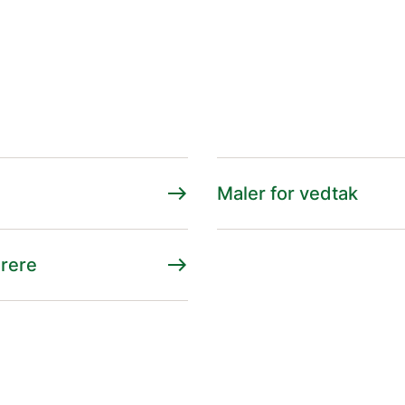
east
Maler for vedtak
east
drere