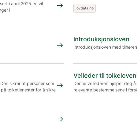
rt i april 2025. Vi vil
east
lovdata.no
ger i
Introduksjonsloven
east
Introduksjonsloven med tilhøren
Veileder til tolkeloven
. Den sikrer at personer som
Denne veilederen hjelper deg å
east
n på tolketjenester for å sikre
relevante bestemmelsene i forskr
east