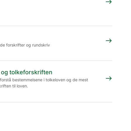
east
east
de forskrifter og rundskriv
 og tolkeforskriften
east
 forstå bestemmelsene i tolkeloven og de mest
iften til loven.