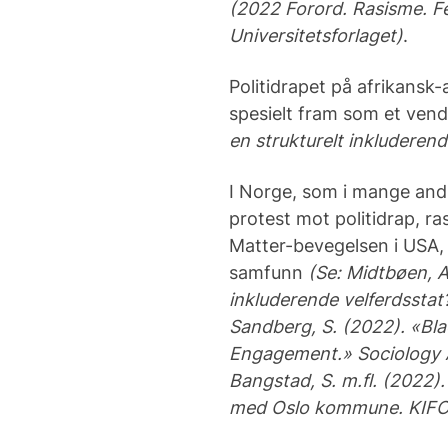
(2022 Forord. Rasisme. F
Universitetsforlaget)
.
Politidrapet på afrikansk
spesielt fram som et ve
en strukturelt inkluderend
I Norge, som i mange andre
protest mot politidrap, ra
Matter-bevegelsen i USA,
samfunn
(Se:
Midtbøen, A.
inkluderende velferdsstat
Sandberg, S. (2022). «Blac
Engagement.» Sociology A
Bangstad, S. m.fl. (2022)
med Oslo kommune. KIFO