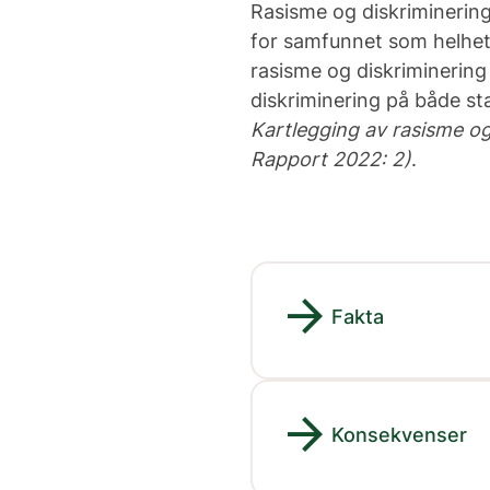
Rasisme og diskriminerin
for samfunnet som helhe
rasisme og diskriminering
diskriminering på både s
Kartlegging av rasisme o
Rapport 2022: 2)
.
arrow_forward
Fakta
arrow_forward
Konsekvenser