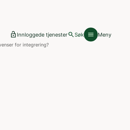
lock_open
search
menu
Innloggede tjenester
Søk
Meny
enser for integrering?