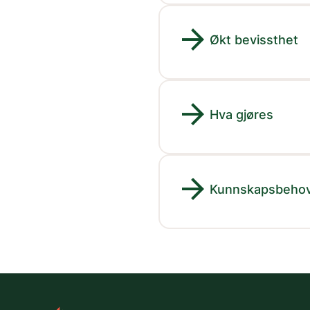
arrow_forward
Økt bevissthet
arrow_forward
Hva gjøres
arrow_forward
Kunnskapsbeho