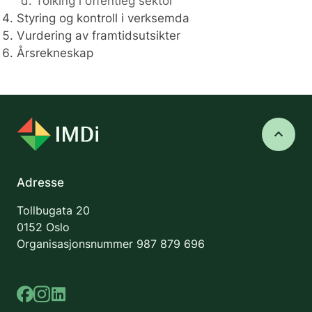
Tolking i offentleg sektor
Styring og kontroll i verksemda
Vurdering av framtidsutsikter
Årsrekneskap
keyboard_arrow_up
Adresse
Tollbugata 20
0152 Oslo
Organisasjonsnummer
987 879 696