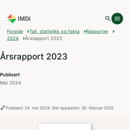
Gå til hovedinnhold
search
menu
Forside
Tall, statistikk og fakta
Rapporter
2024
Årsrapport 2023
Årsrapport 2023
Publisert
Mai 2024
stylus
Publisert: 24. mai 2024, Sist oppdatert: 26. februar 2025