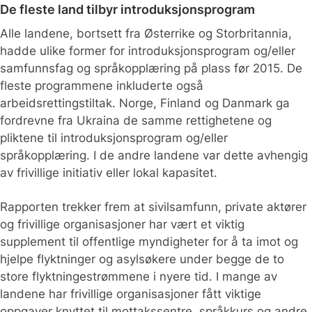
De fleste land tilbyr introduksjonsprogram
Alle landene, bortsett fra Østerrike og Storbritannia,
hadde ulike former for introduksjonsprogram og/eller
samfunnsfag og språkopplæring på plass før 2015. De
fleste programmene inkluderte også
arbeidsrettingstiltak. Norge, Finland og Danmark ga
fordrevne fra Ukraina de samme rettighetene og
pliktene til introduksjonsprogram og/eller
språkopplæring. I de andre landene var dette avhengig
av frivillige initiativ eller lokal kapasitet.
Rapporten trekker frem at sivilsamfunn, private aktører
og frivillige organisasjoner har vært et viktig
supplement til offentlige myndigheter for å ta imot og
hjelpe flyktninger og asylsøkere under begge de to
store flyktningestrømmene i nyere tid. I mange av
landene har frivillige organisasjoner fått viktige
oppgaver knyttet til mottakssentre, språkkurs og andre