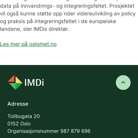
data på innvandrings- og integreringsfeltet. Prosjektet
vil også kunne støtte opp nder videreutvikling av policy
og praksis på integreringsfeltet i de europeiske
landene, sier IMDis direktør.
Les mer på oslomet.no
keyboard_arrow_up
Adresse
Tollbugata 20
0152 Oslo
Organisasjonsnummer
987 879 696