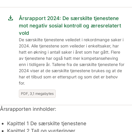
download
Årsrapport 2024: De særskilte tjenestene
mot negativ sosial kontroll og æresrelatert
vold
De særskilte tjenestene veiledet i rekordmange saker i
2024. Alle tjenestene som veileder i enkeltsaker, har
hatt en økning i antall saker i året som har gått. Flere
av tjenestene har også hatt mer kompetanseheving
enn i tidligere år. Tallene fra de særskilte tjenestene for
2024 viser at de særskilte tjenestene brukes og at de
har et tilbud som er etterspurt og som det er behov
for.
PDF, 3,1 megabytes
Årsrapporten innholder:
Kapittel 1 De særskilte tjenestene
Kapittel 2 Tall og vurderinger