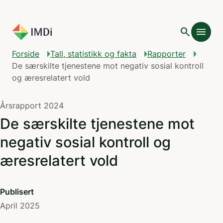
Gå til hovedinnhold
search
menu
Forside
Tall, statistikk og fakta
Rapporter
De særskilte tjenestene mot negativ sosial kontroll
og æresrelatert vold
Årsrapport 2024
De særskilte tjenestene mot
negativ sosial kontroll og
æresrelatert vold
Publisert
April 2025