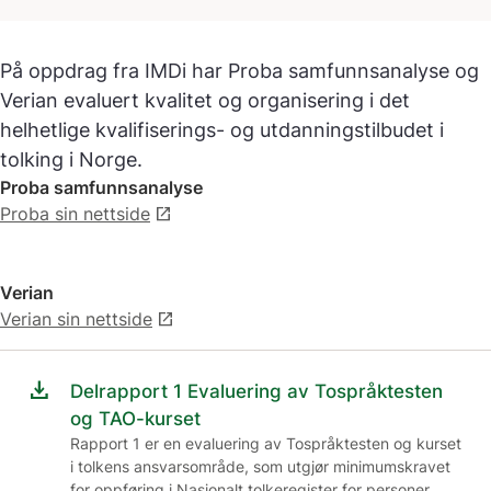
På oppdrag fra IMDi har Proba samfunnsanalyse og
Verian evaluert kvalitet og organisering i det
helhetlige kvalifiserings- og utdanningstilbudet i
tolking i Norge.
Proba samfunnsanalyse
Proba sin nettside
open_in_new
Verian
Verian sin nettside
open_in_new
download
Delrapport 1 Evaluering av Tospråktesten
og TAO-kurset
Rapport 1 er en evaluering av Tospråktesten og kurset
i tolkens ansvarsområde, som utgjør minimumskravet
for oppføring i Nasjonalt tolkeregister for personer