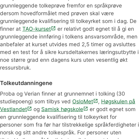
grunnleggende tolkeprøve fremfor en språkprøve
dersom hovedformålet med prøven skal være
grunnleggende kvalifisering til tolkeyrket som i dag. De
open_in_new
finner at
TAO-kurset
er relativt godt egnet til å gi en
grunnleggende innføring i tolkens ansvarsområde, men
anbefaler at kurset utvides med 2,5 timer og avsluttes
med en test for å sikre kursdeltakernes læringsutbytte i
noe større grad enn dagens kurs uten vesentlig økt
ressursbruk.
Tolkeutdanningene
Proba og Verian finner at grunnemnet i tolking (30
open_in_new
studiepoeng) som tilbys ved
OsloMet
,
Høgskulen på
open_in_new
open_in_new
Vestlandet
og
Samisk høgskole
er godt egnet som
en grunnleggende kvalifisering til tolkeyrket for
personer som fra før har tilstrekkelige språkferdigheter i
norsk og sitt andre tolkespråk. For personer uten