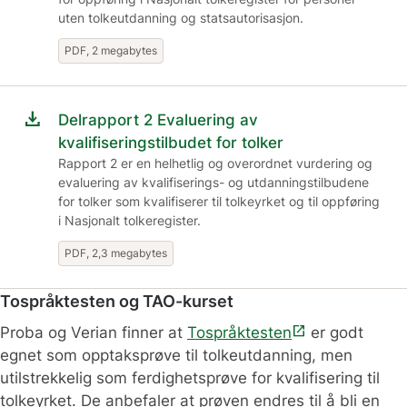
uten tolkeutdanning og statsautorisasjon.
PDF, 2 megabytes
download
Delrapport 2 Evaluering av
kvalifiseringstilbudet for tolker
Rapport 2 er en helhetlig og overordnet vurdering og
evaluering av kvalifiserings- og utdanningstilbudene
for tolker som kvalifiserer til tolkeyrket og til oppføring
i Nasjonalt tolkeregister.
PDF, 2,3 megabytes
Tospråktesten og TAO-kurset
open_in_new
Proba og Verian finner at
Tospråktesten
er godt
egnet som opptaksprøve til tolkeutdanning, men
utilstrekkelig som ferdighetsprøve for kvalifisering til
tolkeyrket. De anbefaler at prøven endres til å bli en