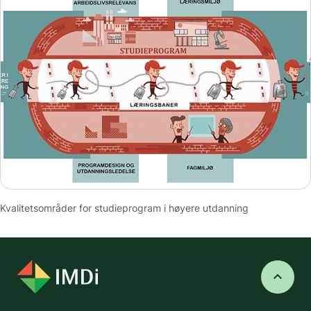
Kvalitetsområder for studieprogram i høyere utdanning
keyboard_arrow_up