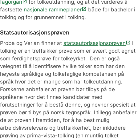
open_in_new
fagorgan
for tolkeutdanning, og at det vurderes å
open_in_new
fastsette
nasjonale rammeplaner
både for bachelor i
tolking og for grunnemnet i tolking.
Statsautorisasjonsprøven
open_in_new
Proba og Verian finner at
statsautorisasjonsprøven
i
tolking er en treffsikker prøve som er svært godt egnet
som ferdighetsprøve for tolkeyrket. Den er også
velegnet til å identifisere hvilke tolker som har den
høyeste språklige og tolkefaglige kompetansen på
språk hvor det er mange som har tolkeutdanning.
Forskerne anbefaler at prøven bør tilbys på de
språkene hvor det finnes kandidater med
forutsetninger for å bestå denne, og nevner spesielt at
prøven bør tilbys på norsk tegnspråk. I tillegg anbefaler
de at prøven i fremtiden, for å ha best mulig
arbeidslivsrelevans og treffsikkerhet, bør inkludere
prøving av prima-vista-tolking (en muntlig tolket