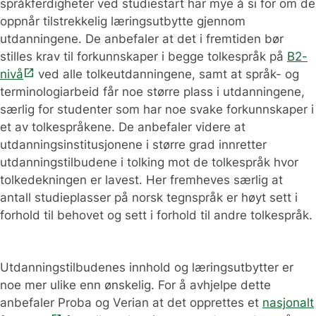
språkferdigheter ved studiestart har mye å si for om de
oppnår tilstrekkelig læringsutbytte gjennom
utdanningene. De anbefaler at det i fremtiden bør
stilles krav til forkunnskaper i begge tolkespråk på
B2-
open_in_new
nivå
ved alle tolkeutdanningene, samt at språk- og
terminologiarbeid får noe større plass i utdanningene,
særlig for studenter som har noe svake forkunnskaper i
et av tolkespråkene. De anbefaler videre at
utdanningsinstitusjonene i større grad innretter
utdanningstilbudene i tolking mot de tolkespråk hvor
tolkedekningen er lavest. Her fremheves særlig at
antall studieplasser på norsk tegnspråk er høyt sett i
forhold til behovet og sett i forhold til andre tolkespråk.
Utdanningstilbudenes innhold og læringsutbytter er
noe mer ulike enn ønskelig. For å avhjelpe dette
anbefaler Proba og Verian at det opprettes et
nasjonalt