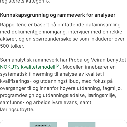
registerets kategori C.
Kunnskapsgrunnlag og rammeverk for analyser
Rapportene er basert på omfattende datainnsamling,
med dokumentgjennomgang, intervjuer med en rekke
aktører, og en spørreundersøkelse som inkluderer over
500 tolker.
Som analytisk rammeverk har Proba og Veiran benyttet
open_in_new
NOKUTs kvalitetsmodell
. Modellen innebærer en
systematisk tilnærming til analyse av kvalitet i
kvalifiserings- og utdanningstilbud, med fokus på
overganger til og innenfor høyere utdanning, fagmiljø,
programdesign og utdanningsledelse, læringsmiljø,
samfunns- og arbeidslivsrelevans, samt
læringsutbytte.