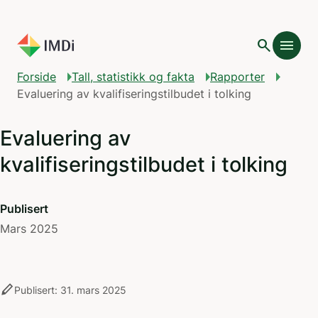
Gå til hovedinnhold
search
menu
Forside
Tall, statistikk og fakta
Rapporter
​​Evaluering av kvalifiseringstilbudet i tolking​
​​Evaluering av
kvalifiseringstilbudet i tolking​
Publisert
Mars 2025
stylus
Publisert: 31. mars 2025