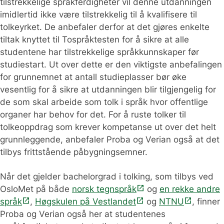
tilstrekkelige språkferdigheter vil denne utdanningen
imidlertid ikke være tilstrekkelig til å kvalifisere til
tolkeyrket. De anbefaler derfor at det gjøres enkelte
tiltak knyttet til Tospråktesten for å sikre at alle
studentene har tilstrekkelige språkkunnskaper før
studiestart. Ut over dette er den viktigste anbefalingen
for grunnemnet at antall studieplasser bør øke
vesentlig for å sikre at utdanningen blir tilgjengelig for
de som skal arbeide som tolk i språk hvor offentlige
organer har behov for det. For å ruste tolker til
tolkeoppdrag som krever kompetanse ut over det helt
grunnleggende, anbefaler Proba og Verian også at det
tilbys frittstående påbygningsemner.
Når det gjelder bachelorgrad i tolking, som tilbys ved
open_in_new
OsloMet på både
norsk tegnspråk
og
en rekke andre
open_in_new
open_in_new
open_in_new
språk
,
Høgskulen på Vestlandet
og
NTNU
, finner
Proba og Verian også her at studentenes