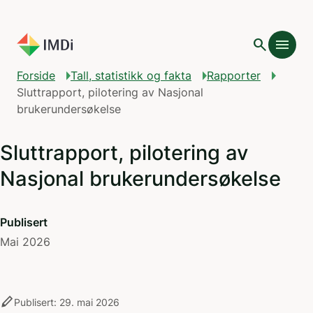
Gå til hovedinnhold
search
menu
Forside
Tall, statistikk og fakta
Rapporter
Sluttrapport, pilotering av Nasjonal
brukerundersøkelse
Sluttrapport, pilotering av
Nasjonal brukerundersøkelse
Publisert
Mai 2026
stylus
Publisert: 29. mai 2026