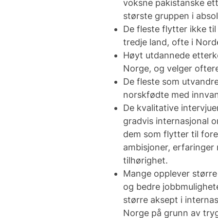
voksne pakistanske ett
største gruppen i absol
De fleste flytter ikke t
tredje land, ofte i Nor
Høyt utdannede etterko
Norge, og velger ofter
De fleste som utvandre
norskfødte med innvand
De kvalitative intervju
gradvis internasjonal or
dem som flytter til for
ambisjoner, erfaringer
tilhørighet.
Mange opplever større 
og bedre jobbmuligheter 
større aksept i internas
Norge på grunn av tryg