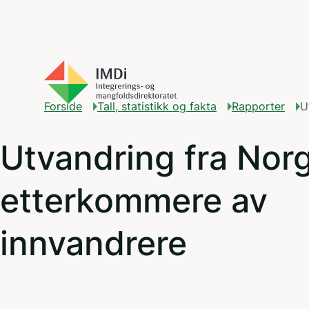
Gå til hovedinnhold
Forside
Tall, statistikk og fakta
Rapporter
U
Utvandring fra Norg
etterkommere av
innvandrere