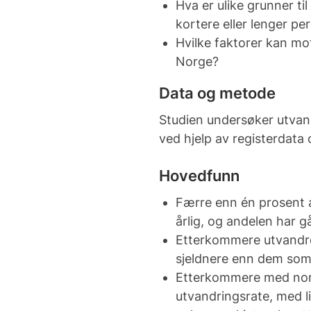
Hva er ulike grunner ti
kortere eller lenger pe
Hvilke faktorer kan moti
Norge?
Data og metode
Studien undersøker utvan
ved hjelp av registerdata 
Hovedfunn
Færre enn én prosent 
årlig, og andelen har g
Etterkommere utvandre
sjeldnere enn dem som
Etterkommere med nord
utvandringsrate, med l