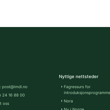
Nyttige nettsteder
: post@imdi.no
Fagressurs for
introduksjonsprogramme
n 24 16 88 00
Nora
t oss
Ny i Norge