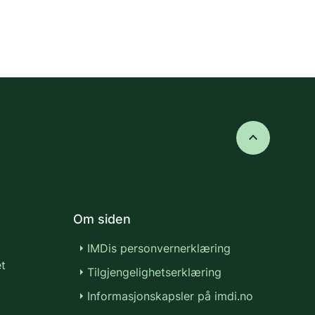
keyboard_arrow_up
Om siden
IMDis personvernerklæring
t
Tilgjengelighetserklæring
Informasjonskapsler på imdi.no