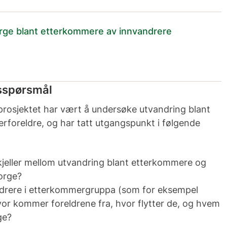
orge blant etterkommere av innvandrere
3
sspørsmål
rosjektet har vært å undersøke utvandring blant
rforeldre, og har tatt utgangspunkt i følgende
skjeller mellom utvandring blant etterkommere og
Norge?
ndrere i etterkommergruppa (som for eksempel
vor kommer foreldrene fra, hvor flytter de, og hvem
rge?