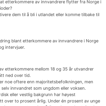
l at etterkommere av innvandrere flytter fra Norge i
rioder?
vere dem til å bli i utlandet eller komme tilbake til
dring blant etterkommere av innvandrere i Norge
og intervjuer.
av etterkommere mellom 18 og 35 år utvandrer
ått ned over tid.
r noe oftere enn majoritetsbefolkningen, men
 selv innvandret som ungdom eller voksen.
isk eller vestlig bakgrunn har høyest
itt over to prosent årlig. Under én prosent av unge