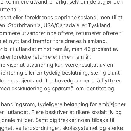
erkommere utvandrer årlig, selv om de utgjør den
utte tall.
il eget eller foreldrenes opprinnelsesland, men til et
den, Storbritannia, USA/Canada eller Tyskland.
mmere utvandrer noe oftere, returnerer oftere til
e et nytt land fremfor foreldrenes hjemland.
r blir i utlandet minst fem år, men 43 prosent av
rerforeldre returnerer innen fem år.
ene viser at utvandring kan være resultat av en
ientering eller en tydelig beslutning, særlig blant
eldrenes hjemland. Tre hovedgrunner til å flytte er
 med ekskludering og spørsmål om identitet og
handlingsrom, tydeligere belønning for ambisjoner
i utlandet. Flere beskriver et rikere sosialt liv og
jonale miljøer. Samtidig trekker noen tilbake til
ghet, velferdsordninger, skolesystemet og sterke