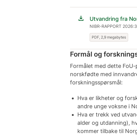
download
Utvandring fra N
NIBR-RAPPORT 2026:
PDF, 2,9 megabytes
Formål og forskning
Formålet med dette FoU-p
norskfødte med innvandre
forskningsspørsmål:
Hva er likheter og for
andre unge voksne i 
Hva er trekk ved utva
alder og utdanning), h
kommer tilbake til No