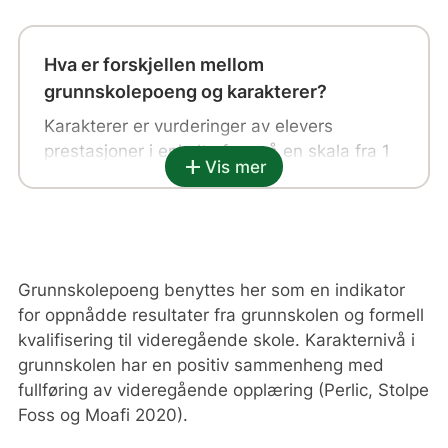
Hva er forskjellen mellom
grunnskolepoeng og karakterer?
Karakterer er vurderinger av elevers
prestasjoner i enkelte fag, på en skala fra 1
add
Vis mer
til 6.
Grunnskolepoeng beregnes ved å legge
sammen alle de avsluttende karakterene på
vitnemålet (standpunkt- og
Grunnskolepoeng benyttes her som en indikator
eksamenskarakterer), og dele på antall
for oppnådde resultater fra grunnskolen og formell
karakterer. Deretter multipliseres
kvalifisering til videregående skole. Karakternivå i
gjennomsnittet med 10. Grunnskolepoeng
grunnskolen har en positiv sammenheng med
gir et samlet bilde av elevens
fullføring av videregående opplæring (Perlic, Stolpe
skoleprestasjoner, og er grunnlag for opptak
Foss og Moafi 2020).
til videregående skole.