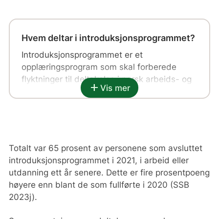
Hvem deltar i introduksjonsprogrammet?
Introduksjonsprogrammet er et
opplæringsprogram som skal forberede
flyktninger til deltakelse i norsk arbeids- og
add
Vis mer
samfunnsliv. Alle flyktninger mellom 18 og 55
år som kommer til Norge, skal delta i
introduksjonsprogrammet. Det samme
gjelder familiemedlemmer som senere
kommer til landet. Fordrevne fra Ukraina
Totalt var 65 prosent av personene som avsluttet
med kollektiv beskyttelse har rett, men ikke
introduksjonsprogrammet i 2021, i arbeid eller
plikt, til å delta i introduksjonsprogrammet.
utdanning ett år senere. Dette er fire prosentpoeng
høyere enn blant de som fullførte i 2020 (SSB
Gjennom introduksjonsprogrammet skal
2023j).
deltakerne få lære norsk og få
grunnleggende innsikt i norsk samfunnsliv.