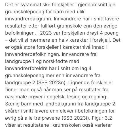
Det er systematiske forskjeller i gjennomsnittlige
grunnskolepoeng for barn med ulik
innvandrerbakgrunn. Innvandrere har i snitt lavere
resultater etter fullført grunnskole enn den øvrige
befolkningen. I 2023 var forskjellen drøyt 4 poeng
– det vil si nærmere en halv karakter i forskjell. Det
er også store forskjeller i karakternivå innad i
innvandrerbefolkningen. Innvandrere fra
landgruppe 1 og norskfødte med
innvandrerforeldre har i snitt om lag 4
grunnskolepoeng mer enn innvandrere fra
landgruppe 2 (SSB 2023n). Lignende forskjeller
finner man også når man ser på resultater fra
nasjonale prøver i engelsk, lesing og regning.
Særlig barn med landbakgrunn fra landgruppe 2
skårer i snitt lavere enn elever i befolkningen for
øvrig på alle tre prøvene (SSB 2023i). Figur 3.2
viser at resultatene i grunnskolen også varierer