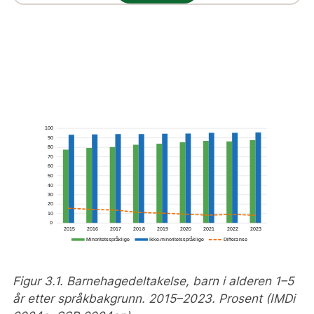
eller engelsk. Det finnes ikke statistikk om
barnehagedeltakelse som gjør det mulig å
skille mellom innvandrerbarn, norskfødte
barn med innvandrerforeldre og barn uten
innvandrerbakgrunn.
Andelen barn med minoritetsspråklig
bakgrunn i figuren viser til antall barn i
barnehage med minoritetsspråklig bakgrunn
delt på alle barn med innvandrerbakgrunn.
Andelen barn med ikke-minoritetsspråklig
bakgrunn viser til antall barn i barnehage
med ikke-minoritetsspråklig bakgrunn delt
på alle barn uten innvandrerbakgrunn.
Figur 3.1. Barnehagedeltakelse, barn i alderen 1–5
år etter språkbakgrunn. 2015–2023. Prosent (IMDi