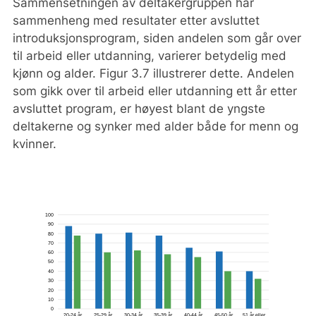
Sammensetningen av deltakergruppen har
En skal også få opplæring og kunnskap om
sammenheng med resultater etter avsluttet
norsk arbeidsliv, og utdanning dersom en
introduksjonsprogram, siden andelen som går over
trenger det. Det er et mål om at deltakeren
til arbeid eller utdanning, varierer betydelig med
skal komme i jobb eller utdanning når hen er
kjønn og alder. Figur 3.7 illustrerer dette. Andelen
ferdig (IMDi, 2021).
som gikk over til arbeid eller utdanning ett år etter
avsluttet program, er høyest blant de yngste
deltakerne og synker med alder både for menn og
kvinner.