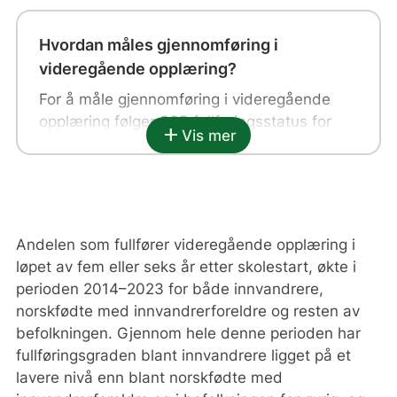
Hvordan måles gjennomføring i
videregående opplæring?
For å måle gjennomføring i videregående
opplæring følger SSB fullføringsstatus for
add
Vis mer
elever som begynte på videregående en
bestemt periode etter skolestart.
Elever som begynte på et av de
studieforberedende
Andelen som fullfører videregående opplæring i
utdanningsprogrammene, der normert tid
løpet av fem eller seks år etter skolestart, økte i
for fullføring er tre år, følges over fem år i
perioden 2014–2023 for både innvandrere,
statistikken.
norskfødte med innvandrerforeldre og resten av
befolkningen. Gjennom hele denne perioden har
Elever som begynte på et av de yrkesfaglige
fullføringsgraden blant innvandrere ligget på et
utdanningsprogrammene, med normert tid
lavere nivå enn blant norskfødte med
på hovedsakelig fire år, følges over seks år