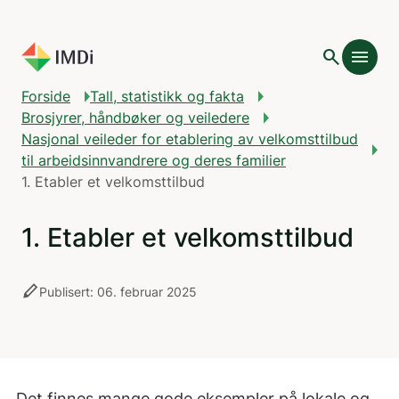
Gå til hovedinnhold
search
menu
Forside
Tall, statistikk og fakta
Brosjyrer, håndbøker og veiledere
Nasjonal veileder for etablering av velkomsttilbud
til arbeidsinnvandrere og deres familier
1. Etabler et velkomsttilbud
1. Etabler et velkomsttilbud
stylus
Publisert: 06. februar 2025
Det finnes mange gode eksempler på lokale og