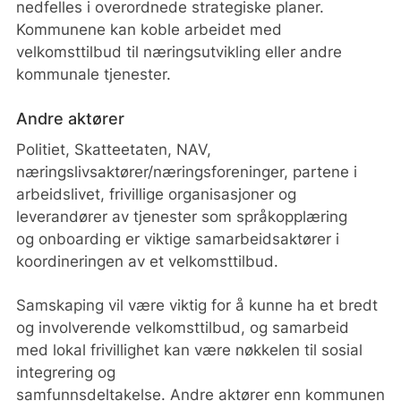
nedfelles i overordnede strategiske planer.
Kommunene kan koble arbeidet med
Informere om velkomsttilbudet
velkomsttilbud til næringsutvikling eller andre
Har dere en plan for å nå målgruppen (f.eks.
kommunale tjenester.
via nettsider, sosiale medier, plakater)?
Andre aktører
Finansiering
Politiet, Skatteetaten, NAV,
Hvordan vil dere sikre at velkomsttilbudet
næringslivsaktører/næringsforeninger, partene i
blir finansiert?
arbeidslivet, frivillige organisasjoner og
leverandører av tjenester som språkopplæring
og onboarding er viktige samarbeidsaktører i
koordineringen av et velkomsttilbud.
Samskaping vil være viktig for å kunne ha et bredt
og involverende velkomsttilbud, og samarbeid
med lokal frivillighet kan være nøkkelen til sosial
integrering og
samfunnsdeltakelse. Andre aktører enn kommunen