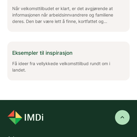
Når velkomsttilbudet er klart, er det avgjørende at
informasjonen når arbeidsinnvandrere og familiene
deres. Den bør være lett å finne, kortfattet og
tilgjengelig på et språk målgruppen forstår.
Eksempler til inspirasjon
Få ideer fra vellykkede velkomsttilbud rundt om i
landet.
keyboard_arrow_up