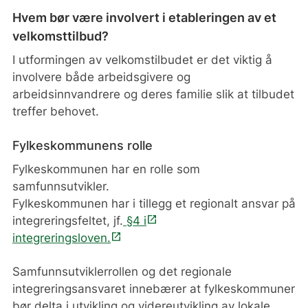
Tydelig samarbeid og roller
Hvem bør være involvert i etableringen av et
velkomsttilbud?
Har dere inngått en samarbeidsavtale med
en klar ansvarsfordeling?
I utformingen av velkomstilbudet er det viktig å
involvere både arbeidsgivere og
Koordinering og kontaktpunkt
arbeidsinnvandrere og deres familie slik at tilbudet
treffer behovet.
Har dere avtalt hvem som skal være det
koordinerende kontaktpunktet for
Fylkeskommunens rolle
velkomsttilbudet?
Fylkeskommunen har en rolle som
Innhold
samfunnsutvikler.
Fylkeskommunen har i tillegg et regionalt ansvar på
Har dere en plan for hva velkomsttilbudet
open_in_new
integreringsfeltet, jf.
skal inneholde?
§4 i
open_in_new
integreringsloven.
Brukerperspektiv
Samfunnsutviklerrollen og det regionale
Er arbeidsinnvandrere og deres familier
integreringsansvaret innebærer at fylkeskommuner
involvert i utformingen av velkomsttilbudet?
bør delta i utvikling og videreutvikling av lokale