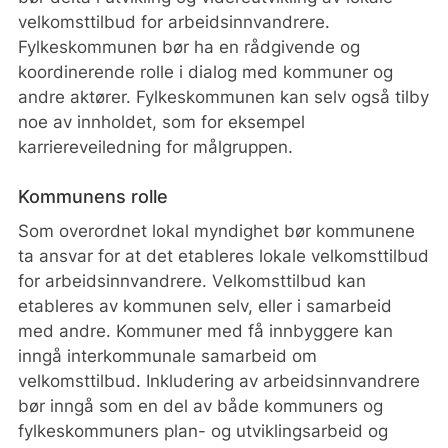
velkomsttilbud for arbeidsinnvandrere.
Samarbeid med arbeidsgivere og frivillige
Fylkeskommunen bør ha en rådgivende og
Har dere involvert og etablert samarbeid
koordinerende rolle i dialog med kommuner og
med arbeidsgivere og frivillig sektor?
andre aktører. Fylkeskommunen kan selv også tilby
noe av innholdet, som for eksempel
Informasjon på flere språk
karriereveiledning for målgruppen.
Er informasjonen oversatt til aktuelle språk,
Kommunens rolle
og har dere vurdert behov for tolketjenester?
Som overordnet lokal myndighet bør kommunene
Oversikt over offentlige tjenester
ta ansvar for at det etableres lokale velkomsttilbud
Har dere laget en enkel oversikt eller et kart
for arbeidsinnvandrere. Velkomsttilbud kan
med kontaktinformasjon til relevante
etableres av kommunen selv, eller i samarbeid
kontorer?
med andre. Kommuner med få innbyggere kan
inngå interkommunale samarbeid om
Fysiske møteplasser
velkomsttilbud. Inkludering av arbeidsinnvandrere
bør inngå som en del av både kommuners og
Er det behov for et fast sted der nyankomne
fylkeskommuners plan- og utviklingsarbeid og
kan få praktisk hjelp og veiledning?