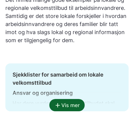
regionale velkomsttilbud til arbeidsinnvandrere.
Samtidig er det store lokale forskjeller i hvordan
arbeidsinnvandrere og deres familier blir tatt
imot og hva slags lokal og regional informasjon
som er tilgjengelig for dem.
Sjekklister for samarbeid om lokale
velkomsttilbud
Ansvar og organisering
Har dere vurdert om velkomsttilbudet skal
add
Vis mer
være i
kommunal/fylkeskommunal/interkommunal
regi eller bli satt ut til andre organisasjoner?