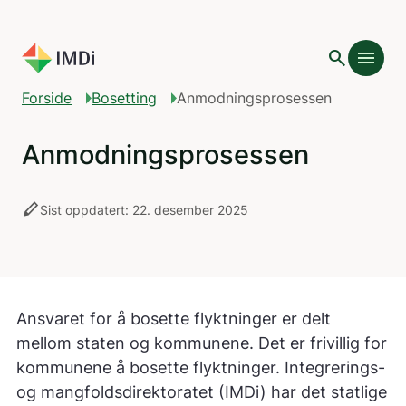
Gå til hovedinnhold
search
menu
add
Innholdsfortegnelse
Forside
Bosetting
Anmodningsprosessen
Anmodningsprosessen
stylus
Sist oppdatert: 22. desember 2025
Ansvaret for å bosette flyktninger er delt
mellom staten og kommunene. Det er frivillig for
kommunene å bosette flyktninger. Integrerings-
og mangfoldsdirektoratet (IMDi) har det statlige