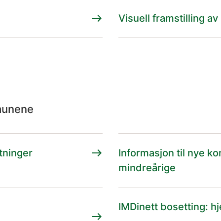
east
Visuell framstilling 
mmunene
east
ktninger
Informasjon til nye 
mindreårige
IMDinett bosetting: hj
east