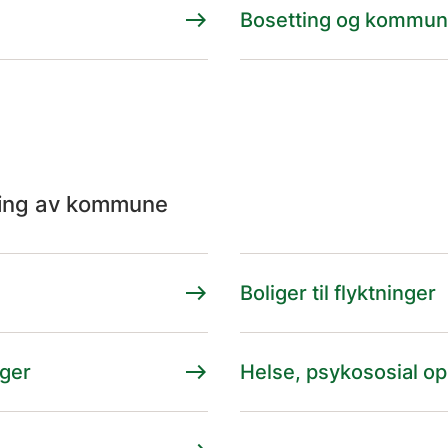
east
Bosetting og kommu
ling av kommune
east
Boliger til flyktninger
east
nger
Helse, psykososial op