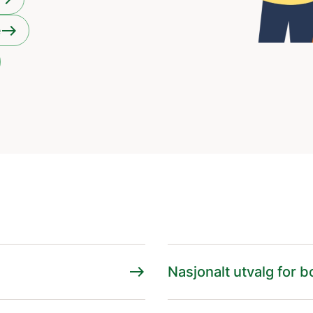
east
e
east
Nasjonalt utvalg for b