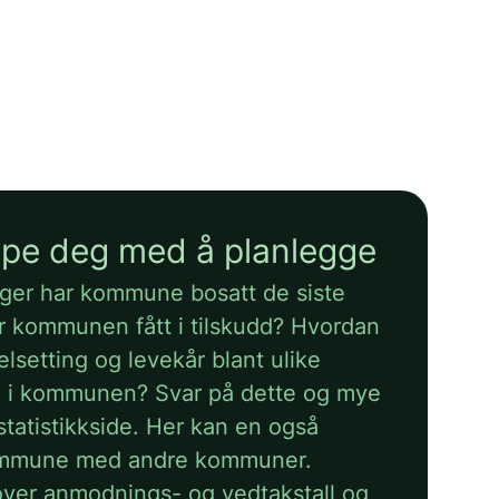
elpe deg med å planlegge
ger har kommune bosatt de siste
 kommunen fått i tilskudd? Hvordan
elsetting og levekår blant ulike
e i kommunen? Svar på dette og mye
statistikkside. Her kan en også
mmune med andre kommuner.
over anmodnings- og vedtakstall og