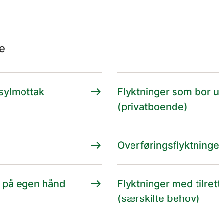
ne
east
asylmottak
Flyktninger som bor 
(privatboende)
east
Overføringsflyktninge
east
g på egen hånd
Flyktninger med tilre
(særskilte behov)