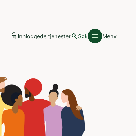
lock_open
search
menu
Innloggede tjenester
Søk
Meny