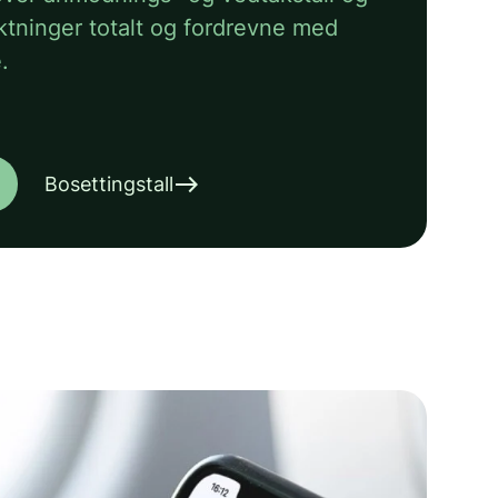
lyktninger totalt og fordrevne med
.
east
Bosettingstall