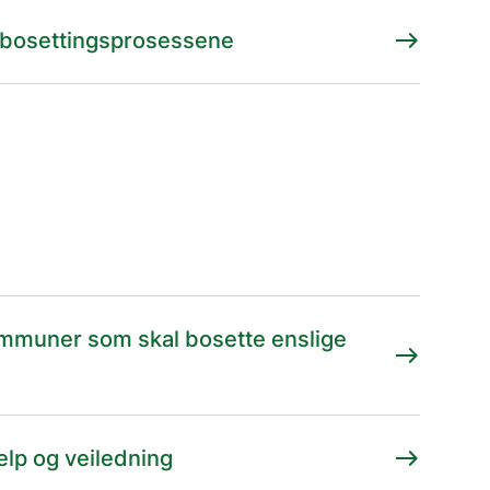
east
av bosettingsprosessene
kommuner som skal bosette enslige
east
east
elp og veiledning