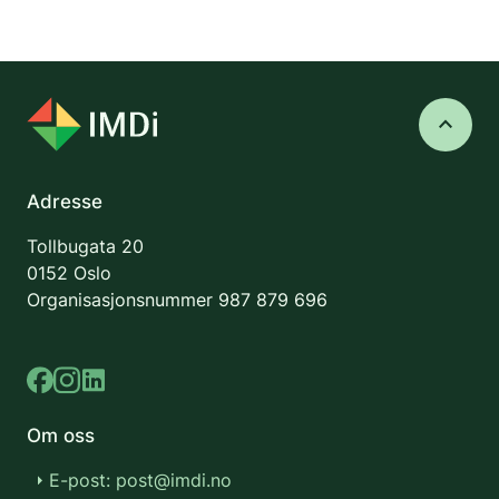
bosetting av denne gruppen. Det deles også informasjon om
gode grep og erfaringer fra noen kommuner.
keyboard_arrow_up
Adresse
Tollbugata 20
0152 Oslo
Organisasjonsnummer
987 879 696
Om oss
E-post: post@imdi.no