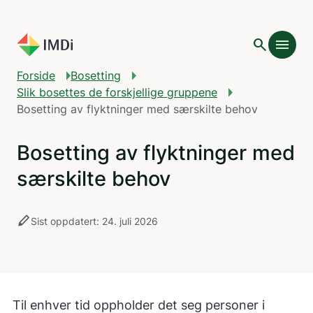
Gå til hovedinnhold
search
menu
add
Innholdsfortegnelse
Forside
Bosetting
Slik bosettes de forskjellige gruppene
Bosetting av flyktninger med særskilte behov
Bosetting av flyktninger med
særskilte behov
stylus
Sist oppdatert: 24. juli 2026
Til enhver tid oppholder det seg personer i