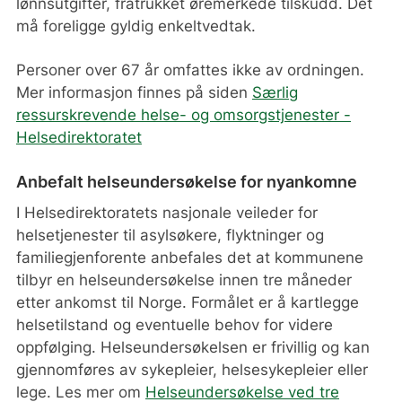
lønnsutgifter, fratrukket øremerkede tilskudd. Det
må foreligge gyldig enkeltvedtak.
Personer over 67 år omfattes ikke av ordningen.
Mer informasjon finnes på siden
Særlig
ressurskrevende helse- og omsorgstjenester -
Helsedirektoratet
Anbefalt helseundersøkelse for nyankomne
I Helsedirektoratets nasjonale veileder for
helsetjenester til asylsøkere, flyktninger og
familiegjenforente anbefales det at kommunene
tilbyr en helseundersøkelse innen tre måneder
etter ankomst til Norge. Formålet er å kartlegge
helsetilstand og eventuelle behov for videre
oppfølging. Helseundersøkelsen er frivillig og kan
gjennomføres av sykepleier, helsesykepleier eller
lege.
Les mer om
Helseundersøkelse ved tre