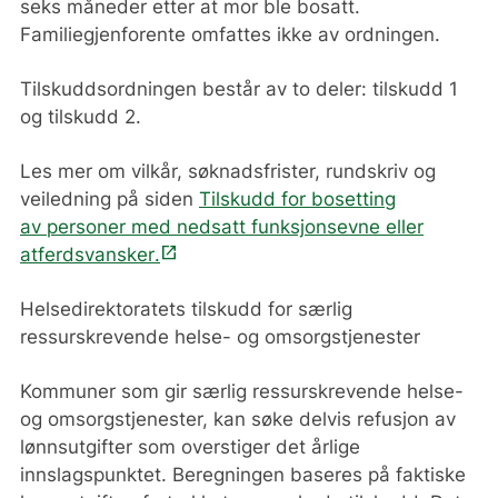
seks måneder etter at mor ble bosatt.
Familiegjenforente omfattes ikke av ordningen.
Tilskuddsordningen består av to deler: tilskudd 1
og tilskudd 2.
Les mer om vilkår, søknadsfrister, rundskriv og
veiledning på siden
Tilskudd for bosetting
a
v
personer med nedsatt funksjonsevne eller
open_in_new
atferdsvansker
.
Helsedirektoratets tilskudd for særlig
ressurskrevende helse- og omsorgstjenester
Kommuner som gir særlig ressurskrevende helse-
og omsorgstjenester, kan søke delvis refusjon av
lønnsutgifter som overstiger det årlige
innslagspunktet. Beregningen baseres på faktiske