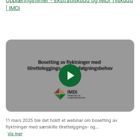
Opplæringsfilmer - Ekstratilskudd og IMDi Tilskudd
| IMDi
play_arrow
11 mars 2025 ble det holdt et webinar om bosetting av
flyktninger med særskilte tilrettelggings- og
oppfølgingsbehov. Webinaret gir et innblikk i bosettings- og
Vis mer
kartleggingsprosessen, dagens situasjon og behov for