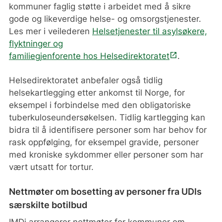
kommuner faglig støtte i arbeidet med å sikre
gode og likeverdige helse- og omsorgstjenester.
Les mer i veilederen
Helsetjenester til asylsøkere,
flyktninger og
open_in_new
familiegjenforente
hos
Helsedirektoratet
.
Helsedirektoratet anbefaler også tidlig
helsekartlegging etter ankomst til Norge, for
eksempel i forbindelse med den obligatoriske
tuberkuloseundersøkelsen. Tidlig kartlegging kan
bidra til å identifisere personer som har behov for
rask oppfølging, for eksempel gravide, personer
med kroniske sykdommer eller personer som har
vært utsatt for tortur.
Nettmøter om bosetting av personer fra UDIs
særskilte botilbud
IMDi arrangerer nettmøter for kommuner om