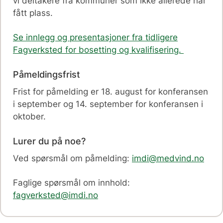
vi deltakere fra kommuner som ikke allerede har
fått plass.
Se innlegg og presentasjoner fra tidligere
Fagverksted for bosetting og kvalifisering.
Påmeldingsfrist
Frist for påmelding er 18. august for konferansen
i september og 14. september for konferansen i
oktober.
Lurer du på noe?
Ved spørsmål om påmelding:
imdi@medvind.no
Faglige spørsmål om innhold:
fagverksted@imdi.no