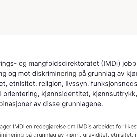
rings- og mangfoldsdirektoratet (IMDi) jobb
ling og mot diskriminering på grunnlag av kjø
et, etnisitet, religion, livssyn, funksjonsned
 orientering, kjønnsidentitet, kjønnsuttrykk,
inasjoner av disse grunnlagene.
lager IMDi en redegjørelse om IMDis arbeidet for likest
iminering på grunnlag av kjønn, graviditet, etnisitet, r