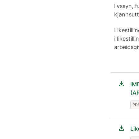
livssyn, 
kjønnsutt
Likestill
i likesti
arbeidsgi
download
IMD
(A
PDF
download
Lik