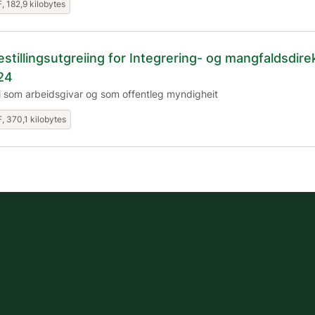
, 182,9 kilobytes
estillingsutgreiing for Integrering- og mangfaldsdire
24
 som arbeidsgivar og som offentleg myndigheit
, 370,1 kilobytes