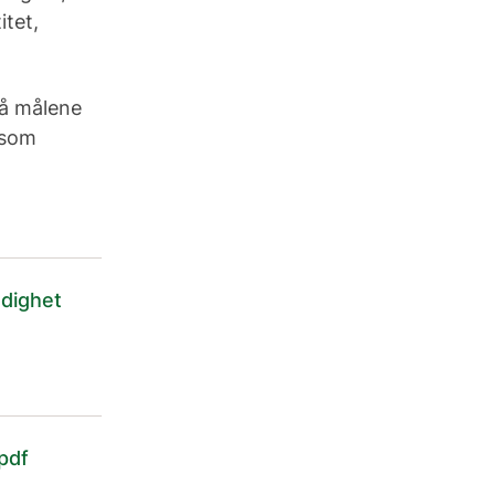
itet,
nå målene
e som
ndighet
.pdf