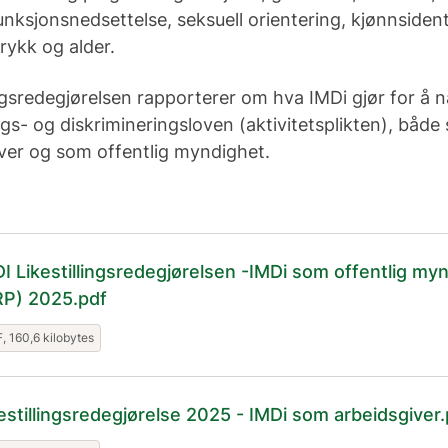
funksjonsnedsettelse, seksuell orientering, kjønnsident
rykk og alder.
ingsredegjørelsen rapporterer om hva IMDi gjør for å 
llings- og diskrimineringsloven (aktivitetsplikten), båd
ver og som offentlig myndighet.
I Likestillingsredegjørelsen -IMDi som offentlig my
RP) 2025.pdf
, 160,6 kilobytes
estillingsredegjørelse 2025 - IMDi som arbeidsgiver