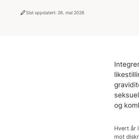
stylus
Sist oppdatert: 26. mai 2026
Integre
likestil
gravidit
seksuell
og komb
Hvert år 
mot diskr