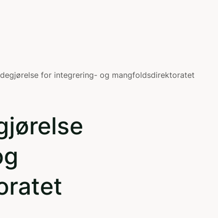
redegjørelse for integrering- og mangfoldsdirektoratet
gjørelse
og
oratet