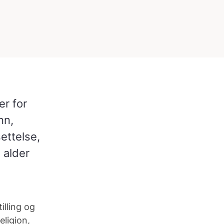
er for
nn,
settelse,
 alder
illing og
eligion,