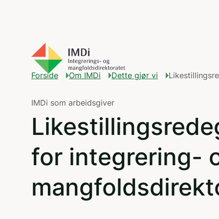
Gå til hovedinnhold
Forside
Om IMDi
Dette gjør vi
Likestillings
IMDi som arbeidsgiver
Likestillingsrede
for integrering- 
mangfoldsdirekt