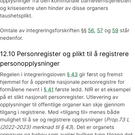
opplysninger fra den kommunale barnevernstjenesten
og krisesentre uten hinder av disse organers
taushetsplikt.
Omtale av integreringsforskriften §§
56
,
57
og
59
står
nedenfor.
12.10 Personregister og plikt til å registrere
personopplysninger
Regelen i integreringsloven
§ 43
gir først og fremst
hjemmel for å opprette nasjonale personregistre for
formålene nevnt i
§ 41
første ledd. NIR er et eksempel
på et slikt nasjonalt personregister. Utlevering av
opplysninger til offentlige organer kan skje gjennom
tilgang i registrene. Med «tilgang til» menes både
mulighet til å se og registrere opplysninger (
Prop.73 L
(2022-2023) merknad til § 43
). Det er organets
oppgaver og behov som avgjør hvilken type tilgang det