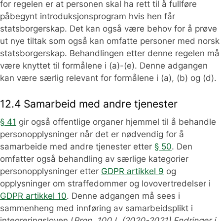
for regelen er at personen skal ha rett til å fullføre
påbegynt introduksjonsprogram hvis hen får
statsborgerskap. Det kan også være behov for å prøve
ut nye tiltak som også kan omfatte personer med norsk
statsborgerskap. Behandlingen etter denne regelen må
være knyttet til formålene i (a)-(e). Denne adgangen
kan være særlig relevant for formålene i (a), (b) og (d).
12.4 Samarbeid med andre tjenester
§ 41
gir også offentlige organer hjemmel til å behandle
personopplysninger når det er nødvendig for å
samarbeide med andre tjenester etter
§ 50
. Den
omfatter også behandling av særlige kategorier
personopplysninger etter
GDPR artikkel 9
og
opplysninger om straffedommer og lovovertredelser i
GDPR artikkel 10
. Denne adgangen må sees i
sammenheng med innføring av samarbeidsplikt i
integreringsloven (
Prop. 100 L (2020-2021) Endringer i