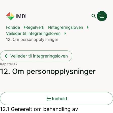
Gå til hovedinnhold
search
menu
Forside
Regelverk
Integreringsloven
Veileder til integreringsloven
12. Om personopplysninger
east
Veileder til integreringsloven
Kapittel 12.
12. Om personopplysninger
format_list_bulleted
Innhold
12.1 Generelt om behandling av