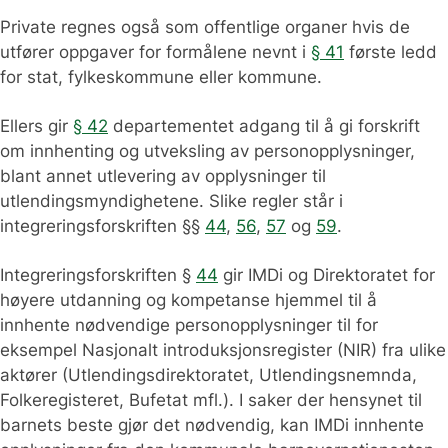
Private regnes også som offentlige organer hvis de
utfører oppgaver for formålene nevnt i
§ 41
første ledd
for stat, fylkeskommune eller kommune.
Ellers gir
§ 42
departementet adgang til å gi forskrift
om innhenting og utveksling av personopplysninger,
blant annet utlevering av opplysninger til
utlendingsmyndighetene. Slike regler står i
integreringsforskriften §§
44
,
56
,
57
og
59
.
Integreringsforskriften §
44
gir IMDi og Direktoratet for
høyere utdanning og kompetanse hjemmel til å
innhente nødvendige personopplysninger til for
eksempel Nasjonalt introduksjonsregister (NIR) fra ulike
aktører (Utlendingsdirektoratet, Utlendingsnemnda,
Folkeregisteret, Bufetat mfl.). I saker der hensynet til
barnets beste gjør det nødvendig, kan IMDi innhente