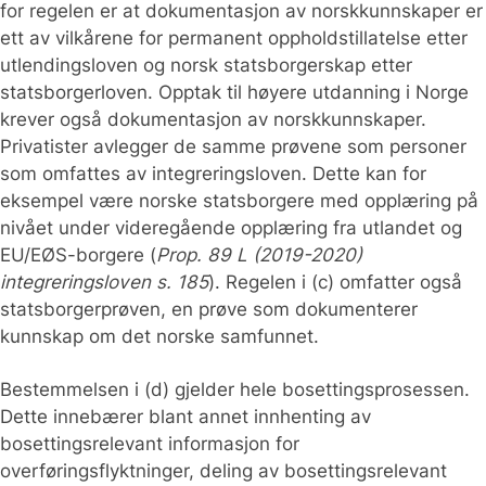
for regelen er at dokumentasjon av norskkunnskaper er
ett av vilkårene for permanent oppholdstillatelse etter
utlendingsloven og norsk statsborgerskap etter
statsborgerloven. Opptak til høyere utdanning i Norge
krever også dokumentasjon av norskkunnskaper.
Privatister avlegger de samme prøvene som personer
som omfattes av integreringsloven. Dette kan for
eksempel være norske statsborgere med opplæring på
nivået under videregående opplæring fra utlandet og
EU/EØS-borgere (
Prop. 89 L (2019-2020)
integreringsloven s. 185
). Regelen i (c) omfatter også
statsborgerprøven, en prøve som dokumenterer
kunnskap om det norske samfunnet.
Bestemmelsen i (d) gjelder hele bosettingsprosessen.
Dette innebærer blant annet innhenting av
bosettingsrelevant informasjon for
overføringsflyktninger, deling av bosettingsrelevant