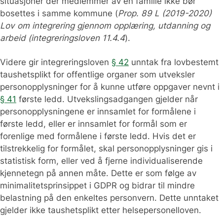
situasjoner der medlemmer av en familie ikke bør
bosettes i samme kommune (
Prop. 89 L (2019-2020)
Lov om integrering gjennom opplæring, utdanning og
arbeid (integreringsloven 11.4.4
).
Videre gir integreringsloven
§ 42
unntak fra lovbestemt
taushetsplikt for offentlige organer som utveksler
personopplysninger for å kunne utføre oppgaver nevnt i
§ 41
første ledd. Utvekslingsadgangen gjelder når
personopplysningene er innsamlet for formålene i
første ledd, eller er innsamlet for formål som er
forenlige med formålene i første ledd. Hvis det er
tilstrekkelig for formålet, skal personopplysninger gis i
statistisk form, eller ved å fjerne individualiserende
kjennetegn på annen måte. Dette er som følge av
minimalitetsprinsippet i GDPR og bidrar til mindre
belastning på den enkeltes personvern. Dette unntaket
gjelder ikke taushetsplikt etter helsepersonelloven.