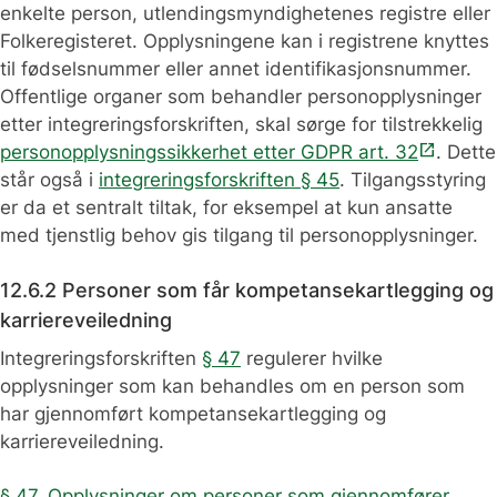
enkelte person, utlendingsmyndighetenes registre eller
Folkeregisteret. Opplysningene kan i registrene knyttes
til fødselsnummer eller annet identifikasjonsnummer.
Offentlige organer som behandler personopplysninger
etter integreringsforskriften, skal sørge for tilstrekkelig
open_in_new
personopplysningssikkerhet etter GDPR art. 32
. Dette
står også i
integreringsforskriften § 45
. Tilgangsstyring
er da et sentralt tiltak, for eksempel at kun ansatte
med tjenstlig behov gis tilgang til personopplysninger.
12.6.2 Personer som får kompetansekartlegging og
karriereveiledning
Integreringsforskriften
§ 47
regulerer hvilke
opplysninger som kan behandles om en person som
har gjennomført kompetansekartlegging og
karriereveiledning.
§ 47. Opplysninger om personer som gjennomfører