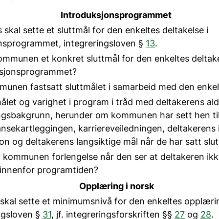
Introduksjonsprogrammet
kal sette et sluttmål for den enkeltes deltakelse i
nsprogrammet, integreringsloven §
13
.
ommunen et konkret sluttmål for den enkeltes deltake
ksjonsprogrammet?
unen fastsatt sluttmålet i samarbeid med den enkel
målet og varighet i program i tråd med deltakerens al
ngsbakgrunn, herunder om kommunen har sett hen ti
sekartleggingen, karriereveiledningen, deltakerens i
on og deltakerens langsiktige mål når de har satt slu
 kommunen forlengelse når den ser at deltakeren ikke
 innenfor programtiden?
Opplæring i norsk
al sette et minimumsnivå for den enkeltes opplærin
ingsloven §
31
, jf. integreringsforskriften §§
27
og
28
.