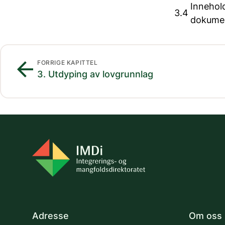
Innehold
3.4
dokume
arrow_back
FORRIGE KAPITTEL
3. Utdyping av lovgrunnlag
Adresse
Om oss