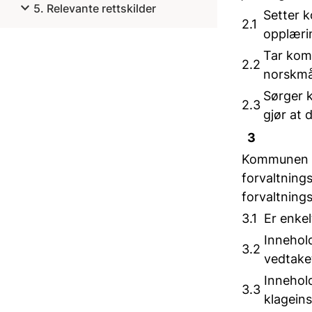
expand_more
5. Relevante rettskilder
Setter 
2.1
opplæri
Tar kom
2.2
norskmå
Sørger 
2.3
gjør at 
3
Kommunen sk
forvaltning
forvaltning
3.1
Er enkel
Innehol
3.2
vedtaket
Innehol
3.3
klagein