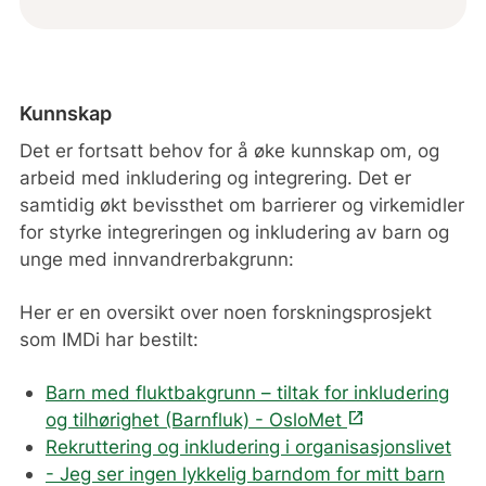
Kunnskap
Det er fortsatt behov for å øke kunnskap om, og
arbeid med inkludering og integrering. Det er
samtidig økt bevissthet om barrierer og virkemidler
for styrke integreringen og inkludering av barn og
unge med innvandrerbakgrunn:
Her er en oversikt over noen forskningsprosjekt
som IMDi har bestilt:
Barn med fluktbakgrunn – tiltak for inkludering
open_in_new
og tilhørighet (Barnfluk) - OsloMet
Rekruttering og inkludering i organisasjonslivet
- Jeg ser ingen lykkelig barndom for mitt barn