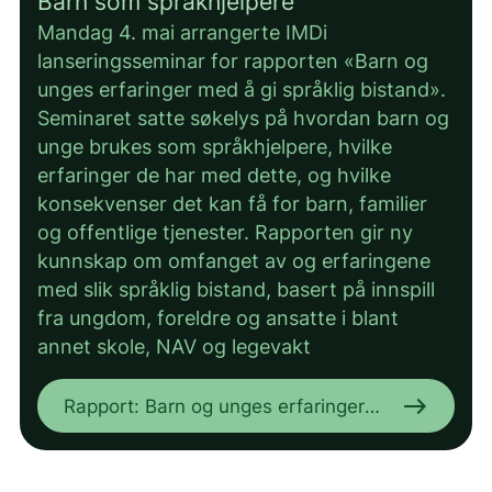
Barn som språkhjelpere
Mandag 4. mai arrangerte IMDi
lanseringsseminar for rapporten «Barn og
unges erfaringer med å gi språklig bistand».
Seminaret satte søkelys på hvordan barn og
unge brukes som språkhjelpere, hvilke
erfaringer de har med dette, og hvilke
konsekvenser det kan få for barn, familier
og offentlige tjenester. Rapporten gir ny
kunnskap om omfanget av og erfaringene
med slik språklig bistand, basert på innspill
fra ungdom, foreldre og ansatte i blant
annet skole, NAV og legevakt
east
Rapport: Barn og unges erfaringer
med å gi språklig bistand