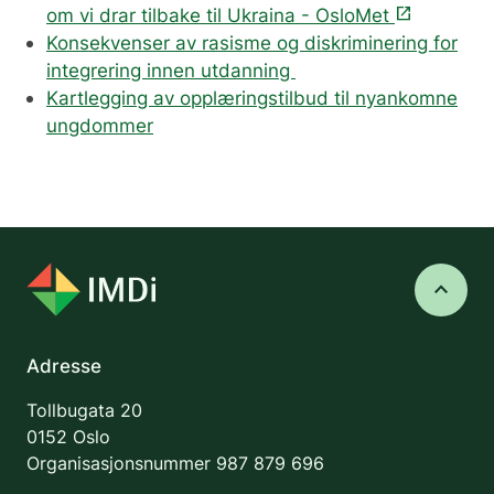
open_in_new
om vi drar tilbake til Ukraina - OsloMet
Konsekvenser av rasisme og diskriminering for
integrering innen utdanning
Kartlegging av opplæringstilbud til nyankomne
ungdommer
keyboard_arrow_up
Adresse
Tollbugata 20
0152 Oslo
Organisasjonsnummer
987 879 696