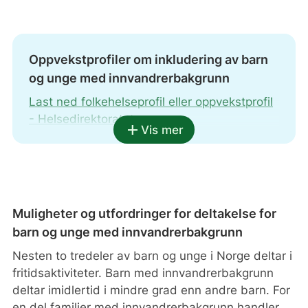
Oppvekstprofiler om inkludering av barn
og unge med innvandrerbakgrunn
Last ned folkehelseprofil eller oppvekstprofil
- Helsedirektoratet
add
Vis mer
9. april ble oppvekstprofilene for 2025
lansert. Tema er inkludering av barn og unge
med innvandrerbakgrunn, og hvordan vi kan
sikre en god oppvekst og like muligheter for
Muligheter og utfordringer for deltakelse for
alle barn og unge i Norge. Oppvekstprofilene
barn og unge med innvandrerbakgrunn
samler statistikk fra ulike sektorer på ett sted
Nesten to tredeler av barn og unge i Norge deltar i
og gir et godt grunnlag for å vurdere
fritidsaktiviteter. Barn med innvandrerbakgrunn
oppvekstvilkårene i kommunene. Hver
deltar imidlertid i mindre grad enn andre barn. For
kommune får sin egen profil, og det samme
en del familier med innvandrerbakgrunn handler
gjelder bydelene i Oslo, Bergen, Trondheim