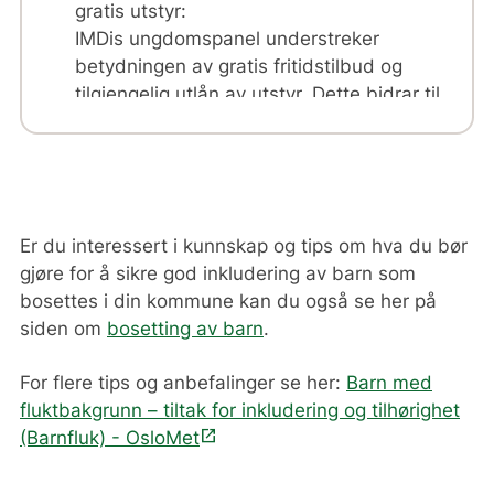
gratis utstyr:
IMDis ungdomspanel understreker
betydningen av gratis fritidstilbud og
tilgjengelig utlån av utstyr. Dette bidrar til
å redusere økonomiske barrierer og sikre
at flere barn og unge kan delta på lik
linje.
Er du interessert i kunnskap og tips om hva du bør
gjøre for å sikre god inkludering av barn som
bosettes i din kommune kan du også se her på
siden om
bosetting av barn
.
For flere tips og anbefalinger se her:
Barn med
fluktbakgrunn – tiltak for inkludering og tilhørighet
open_in_new
(Barnfluk) - OsloMet