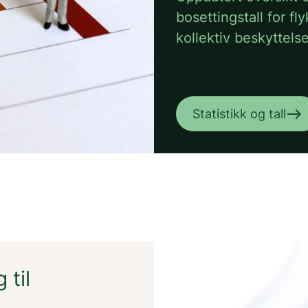
bosettingstall for f
kollektiv beskyttelse
east
Statistikk og tall
 til