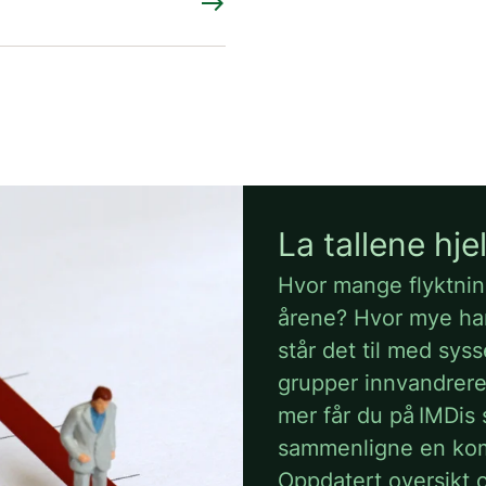
east
La tallene hj
Hvor mange flyktnin
årene? Hvor mye har
står det til med syss
grupper innvandrer
mer får du på IMDis 
sammenligne en ko
Oppdatert oversikt 