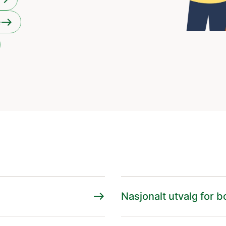
east
e
east
Nasjonalt utvalg for b