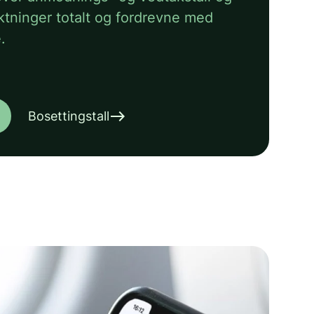
lyktninger totalt og fordrevne med
.
east
Bosettingstall