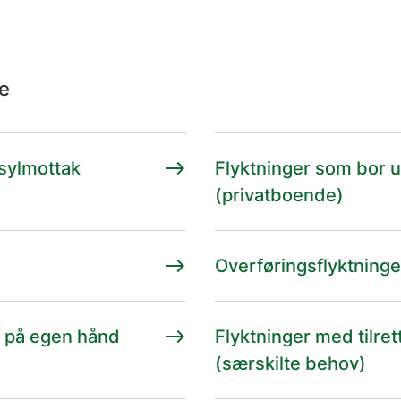
ne
east
asylmottak
Flyktninger som bor 
(privatboende)
east
Overføringsflyktninge
east
g på egen hånd
Flyktninger med tilre
(særskilte behov)