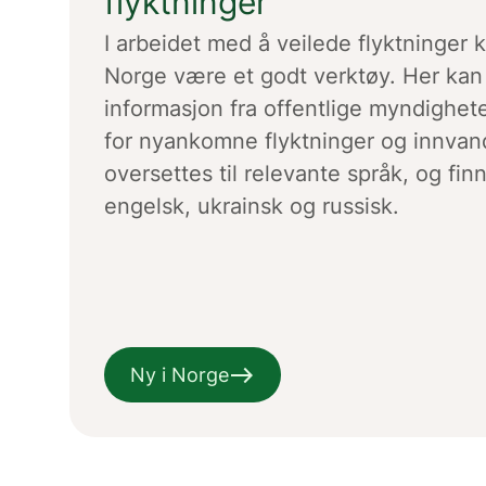
flyktninger
I arbeidet med å veilede flyktninger 
Norge være et godt verktøy. Her kan
informasjon fra offentlige myndighet
for nyankomne flyktninger og innvan
oversettes til relevante språk, og fin
engelsk, ukrainsk og russisk.
east
Ny i Norge