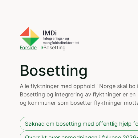
Gå til hovedinnhold
Forside
Bosetting
Bosetting
Alle flyktninger med opphold i Norge skal bo
Bosetting og integrering av flyktninger er 
og kommuner som bosetter flyktninger mottar
Søknad om bosetting med offentlig hjelp f
e
Oversikt over anmodningen i fylkene 2026