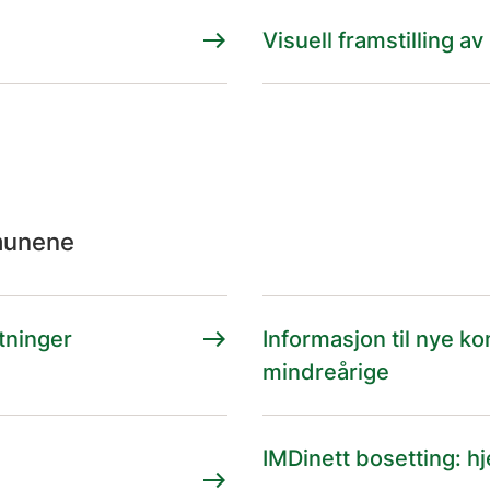
east
Visuell framstilling 
mmunene
east
ktninger
Informasjon til nye 
mindreårige
IMDinett bosetting: hj
east