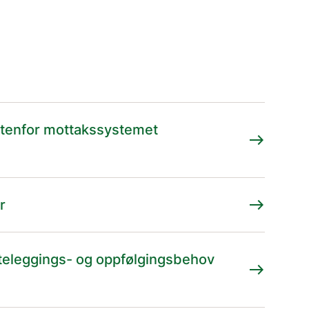
utenfor mottakssystemet
east
east
r
tteleggings- og oppfølgingsbehov
east