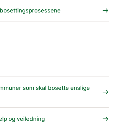
east
av bosettingsprosessene
kommuner som skal bosette enslige
east
east
elp og veiledning