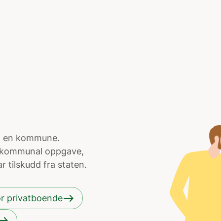
 i en kommune.
en kommunal oppgave,
 tilskudd fra staten.
east
or privatboende
ast