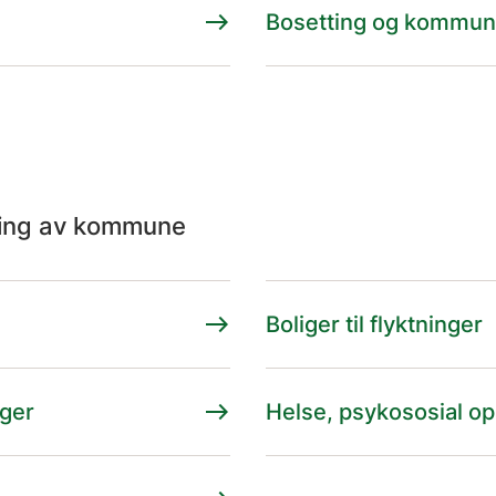
east
Bosetting og kommu
ling av kommune
east
Boliger til flyktninger
east
nger
Helse, psykososial op