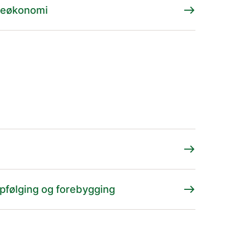
east
neøkonomi
east
east
pfølging og forebygging