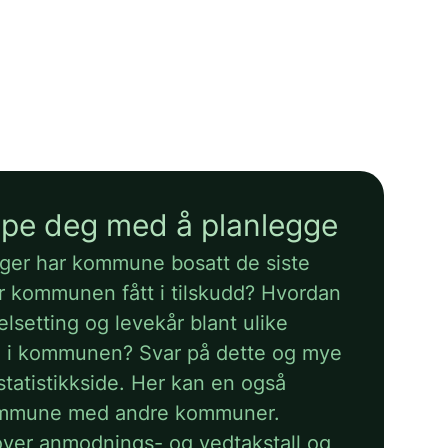
elpe deg med å planlegge
ger har kommune bosatt de siste
 kommunen fått i tilskudd? Hvordan
elsetting og levekår blant ulike
e i kommunen? Svar på dette og mye
statistikkside. Her kan en også
mmune med andre kommuner.
over anmodnings- og vedtakstall og